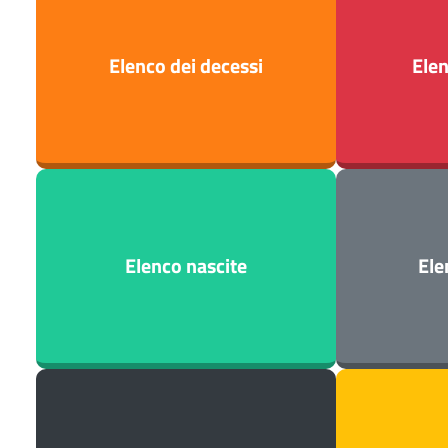
Elenco dei decessi
Elen
Elenco nascite
Ele