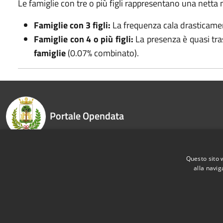
Le famiglie con tre o più figli rappresentano una net
Famiglie con 3 figli:
La frequenza cala drasticame
Famiglie con 4 o più figli:
La presenza è quasi tras
famiglie
(0.07% combinato).
Portale Opendata
Questo sito 
Recapiti e contatti
alla navig
Corso Vittorio Emanuele II, 41