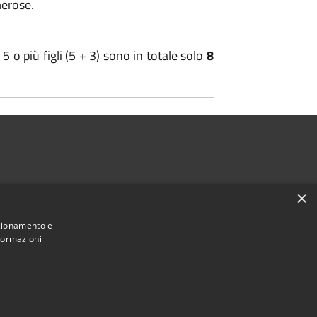
merose.
5 o più figli (5 + 3) sono in totale solo
8
×
nzionamento e
nformazioni