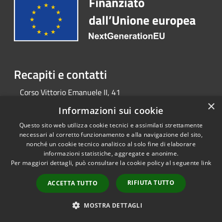
Recapiti e contatti
Corso Vittorio Emanuele II, 41
Telefono:
080 3716102
×
Informazioni sui cookie
Questo sito web utilizza cookie tecnici e assimilati strettamente
necessari al corretto funzionamento e alla navigazione del sito,
RSS
Copyright © 2026 • Portale
nonché un cookie tecnico analitico al solo fine di elaborare
Accessibilità
Opendata • Powered by
informazioni statistiche, aggregate e anonime.
Privacy
Municipium
Accesso
•
Per maggiori dettagli, può consultare la cookie policy al seguente
link
Cookie
redazione
RIFIUTA TUTTO
ACCETTA TUTTO
Mappa del sito
MOSTRA DETTAGLI