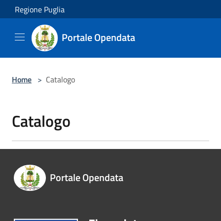
Salta al contenuto principale
Regione Puglia
Portale Opendata
Home
>
Catalogo
Catalogo
Portale Opendata