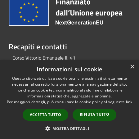
Recapiti e contatti
Corso Vittorio Emanuele II, 41
Telefono:
080 3716102
×
Informazioni sui cookie
Questo sito web utilizza cookie tecnici e assimilati strettamente
necessari al corretto funzionamento e alla navigazione del sito,
RSS
Copyright © 2026 • Portale
nonché un cookie tecnico analitico al solo fine di elaborare
Accessibilità
Opendata • Powered by
informazioni statistiche, aggregate e anonime.
Privacy
Municipium
Accesso
•
Per maggiori dettagli, può consultare la cookie policy al seguente
link
Cookie
redazione
RIFIUTA TUTTO
ACCETTA TUTTO
Mappa del sito
MOSTRA DETTAGLI