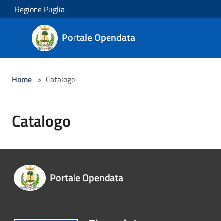
Salta al contenuto principale
Regione Puglia
Portale Opendata
Home
>
Catalogo
Catalogo
Portale Opendata