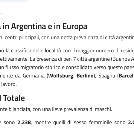
5
.
 in Argentina e in Europa
 centri principali, con una netta prevalenza di città argentin
 la classifica delle località con il maggior numero di resid
ettivamente. La presenza di ben 7 città argentine (Buenos Air
 un flusso migratorio storico e consolidato verso questo pae
lmente da Germania (
Wolfsburg
,
Berlino
), Spagna (
Barcel
i lavoro.
 Totale
ente bilanciata, con una lieve prevalenza di maschi.
le sono
2.238
, mentre quelli di sesso femminile sono
2.