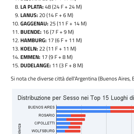
LA PLATA:
48 (24 F + 24 M)
LANUS:
20 (14 F + 6 M)
GAGGENAU:
25 (11 F + 14 M)
BUENDE:
16 (7 F + 9 M)
HAMBURG:
17 (6 F + 11 M)
KOELN:
22 (11 F + 11 M)
EMMEN:
17 (9 F + 8 M)
DUDELANGE:
11 (3 F + 8 M)
Si nota che diverse città dell'Argentina (Buenos Aires,