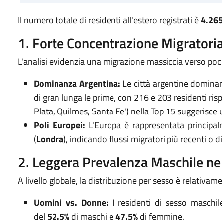
Il numero totale di residenti all'estero registrati è
4.26
1. Forte Concentrazione Migratoria
L'analisi evidenzia una migrazione massiccia verso pochi
Dominanza Argentina:
Le città argentine dominano
di gran lunga le prime, con 216 e 203 residenti risp
Plata, Quilmes, Santa Fe') nella Top 15 suggerisce
Poli Europei:
L'Europa è rappresentata principa
(
Londra
), indicando flussi migratori più recenti o d
2. Leggera Prevalenza Maschile nel
A livello globale, la distribuzione per sesso è relativam
Uomini vs. Donne:
I residenti di sesso maschi
del
52.5%
di maschi e
47.5%
di femmine.