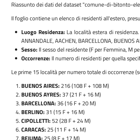
Riassunto dei dati del dataset "comune-di-bitonto-ele
Il foglio contiene un elenco di residenti all'estero, p
Luogo Residenza:
La località estera di residenza
ANNANDALE, AACHEN, BARCELLONA, BUENOS AIRE
Sesso:
Il sesso del residente (F per Femmina, M pe
Occorrenze:
Il numero di residenti per quella spec
Le prime 15 località per numero totale di occorrenz
BUENOS AIRES:
216 (108 F + 108 M)
BUENOS AYRES:
37 (21 F + 16 M)
BARCELLONA:
36 (16 F + 20 M)
BERLINO:
31 (15 F + 16 M)
CIPOLLETTI:
52 (28 F + 24 M)
CARACAS:
25 (11 F + 14 M)
BEJUMA:
25 (8 F + 17 M)